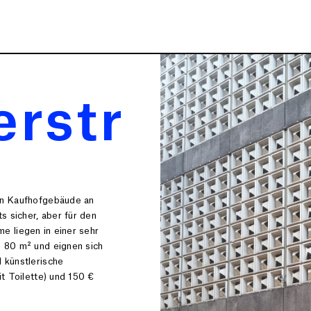
erstr
en Kaufhofgebäude an
s sicher, aber für den
e liegen in einer sehr
n 80 m² und eignen sich
 künstlerische
t Toilette) und
150 €